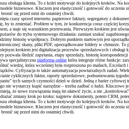
lepsza obsługa klienta. To z kolei motywuje do kolejnych kroków. Na k
modele biznesowe. Kluczem jest elastyczność i gotowość do uczenia się. 
ronić się przed nimi do ostatniej chwili.
mięta czasy sprzed internetu: papierowe faktury, segregatory z dokumen
ę, by to zmieniać. Problem w tym, że konkurencja coraz częściej korzy
susem, a staje się warunkiem przetrwania. Pierwszym krokiem jest uświad
ia pożarów do trybu systemowego działania: zamiast szukać zagubioneg
iem widzimy historię współpracy. Dobrym punktem startowym jest uporz
tronicznej: skany, pliki PDF, uporządkowane foldery w chmurze. To p
olejnym krokiem jest digitalizacja procesów sprzedażowych i obsługi k
pozwala śledzić zapytania, etapy sprzedaży, historię korespondencji i
bywa specjalistyczna
platforma online
która integruje różne funkcje: z
nić wiedzę, która wcześniej była rozproszona po mailach, Excelach i
wiązków. Cyfryzacja to także automatyzacja powtarzalnych zadań. Wiel
anie cyklicznych faktur, raporty sprzedażowe, podsumowania tygodni
lepaniu” tych samych czynności dzień w dzień. Jedną z barier cyfrowej
ego nie wystarczy kupić narzędzie – trzeba zadbać o ludzi. Kluczowe jes
ozumieją, że nowe rozwiązania mają im ułatwić życie, a nie „kontrolowa
 wdrażać zmiany krok po kroku: najpierw dokumenty, potem CRM, potem
lepsza obsługa klienta. To z kolei motywuje do kolejnych kroków. Na k
modele biznesowe. Kluczem jest elastyczność i gotowość do uczenia się. 
ronić się przed nimi do ostatniej chwili.