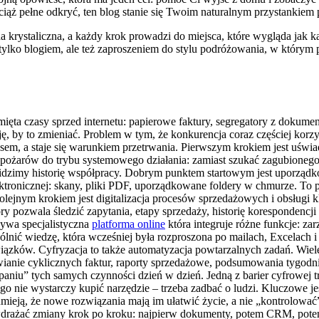
ciąż pełne odkryć, ten blog stanie się Twoim naturalnym przystankiem
 krystaliczna, a każdy krok prowadzi do miejsca, które wygląda jak ka
tylko blogiem, ale też zaproszeniem do stylu podróżowania, w którym 
mięta czasy sprzed internetu: papierowe faktury, segregatory z dokumen
ę, by to zmieniać. Problem w tym, że konkurencja coraz częściej korzy
susem, a staje się warunkiem przetrwania. Pierwszym krokiem jest uświad
ia pożarów do trybu systemowego działania: zamiast szukać zagubioneg
iem widzimy historię współpracy. Dobrym punktem startowym jest uporz
tronicznej: skany, pliki PDF, uporządkowane foldery w chmurze. To p
olejnym krokiem jest digitalizacja procesów sprzedażowych i obsługi k
pozwala śledzić zapytania, etapy sprzedaży, historię korespondencji i
bywa specjalistyczna
platforma online
która integruje różne funkcje: z
nić wiedzę, która wcześniej była rozproszona po mailach, Excelach i
wiązków. Cyfryzacja to także automatyzacja powtarzalnych zadań. Wiel
anie cyklicznych faktur, raporty sprzedażowe, podsumowania tygodni
lepaniu” tych samych czynności dzień w dzień. Jedną z barier cyfrowej
ego nie wystarczy kupić narzędzie – trzeba zadbać o ludzi. Kluczowe jes
ozumieją, że nowe rozwiązania mają im ułatwić życie, a nie „kontrolowa
 wdrażać zmiany krok po kroku: najpierw dokumenty, potem CRM, potem