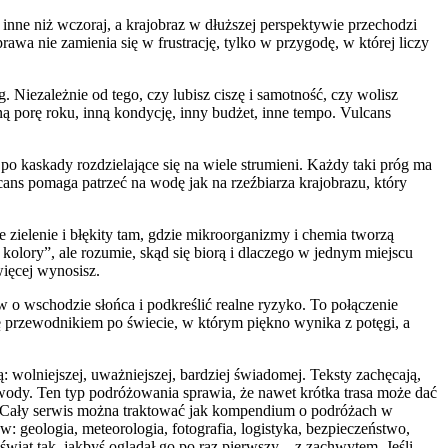
 inne niż wczoraj, a krajobraz w dłuższej perspektywie przechodzi
awa nie zamienia się w frustrację, tylko w przygodę, w której liczy
 Niezależnie od tego, czy lubisz ciszę i samotność, czy wolisz
ną porę roku, inną kondycję, inny budżet, inne tempo. Vulcans
o kaskady rozdzielające się na wiele strumieni. Każdy taki próg ma
cans pomaga patrzeć na wodę jak na rzeźbiarza krajobrazu, który
e zielenie i błękity tam, gdzie mikroorganizmy i chemia tworzą
 kolory”, ale rozumie, skąd się biorą i dlaczego w jednym miejscu
więcej wynosisz.
 o wschodzie słońca i podkreślić realne ryzyko. To połączenie
 się przewodnikiem po świecie, w którym piękno wynika z potęgi, a
: wolniejszej, uważniejszej, bardziej świadomej. Teksty zachęcają,
 wody. Ten typ podróżowania sprawia, że nawet krótka trasa może dać
 Cały serwis można traktować jak kompendium o podróżach w
w: geologia, meteorologia, fotografia, logistyka, bezpieczeństwo,
świat tak, jakbyś oglądał go po raz pierwszy – z zachwytem. Jeśli