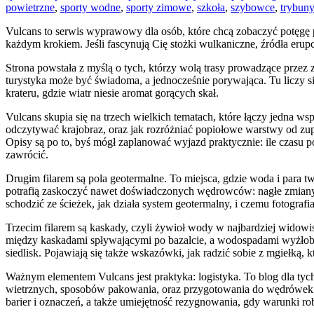
powietrzne
,
sporty wodne
,
sporty zimowe
,
szkoła
,
szybowce
,
trybuny
Vulcans to serwis wyprawowy dla osób, które chcą zobaczyć potęgę plan
każdym krokiem. Jeśli fascynują Cię stożki wulkaniczne, źródła erupc
Strona powstała z myślą o tych, którzy wolą trasy prowadzące przez 
turystyka może być świadoma, a jednocześnie porywająca. Tu liczy się
krateru, gdzie wiatr niesie aromat gorących skał.
Vulcans skupia się na trzech wielkich tematach, które łączy jedna wspó
odczytywać krajobraz, oraz jak rozróżniać popiołowe warstwy od zupe
Opisy są po to, byś mógł zaplanować wyjazd praktycznie: ile czasu po
zawrócić.
Drugim filarem są pola geotermalne. To miejsca, gdzie woda i para t
potrafią zaskoczyć nawet doświadczonych wędrowców: nagłe zmiany t
schodzić ze ścieżek, jak działa system geotermalny, i czemu fotografi
Trzecim filarem są kaskady, czyli żywioł wody w najbardziej widowis
między kaskadami spływającymi po bazalcie, a wodospadami wyżłobiony
siedlisk. Pojawiają się także wskazówki, jak radzić sobie z mgiełką, 
Ważnym elementem Vulcans jest praktyka: logistyka. To blog dla tyc
wietrznych, sposobów pakowania, oraz przygotowania do wędrówek p
barier i oznaczeń, a także umiejętność rezygnowania, gdy warunki ro