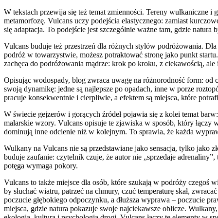
W tekstach przewija się też temat zmienności. Tereny wulkaniczne i g
metamorfozę. Vulcans uczy podejścia elastycznego: zamiast kurczowo t
się adaptacja. To podejście jest szczególnie ważne tam, gdzie natura
Vulcans buduje też przestrzeń dla różnych stylów podróżowania. Dla j
podróż w towarzystwie, możesz potraktować stronę jako punkt startu. 
zachęca do podróżowania mądrze: krok po kroku, z ciekawością, ale i
Opisując wodospady, blog zwraca uwagę na różnorodność form: od cien
swoją dynamikę: jedne są najlepsze po opadach, inne w porze roztopó
pracuje konsekwentnie i cierpliwie, a efektem są miejsca, które potra
W świecie gejzerów i gorących źródeł pojawia się z kolei temat barw:
malarskie wzory. Vulcans opisuje te zjawiska w sposób, który łączy w
dominują inne odcienie niż w kolejnym. To sprawia, że każda wyprawa
Wulkany na Vulcans nie są przedstawiane jako sensacja, tylko jako z
buduje zaufanie: czytelnik czuje, że autor nie „sprzedaje adrenaliny”
potęga wymaga pokory.
Vulcans to także miejsce dla osób, które szukają w podróży czegoś wi
by słuchać wiatru, patrzeć na chmury, czuć temperaturę skał, zwraca
poczucie głębokiego odpoczynku, a dłuższa wyprawa – poczucie praw
miejsca, gdzie natura pokazuje swoje najciekawsze oblicze. Wulkany, 
ekologia, kultura i psychologia drogi. Vulcans łączy te elementy w s