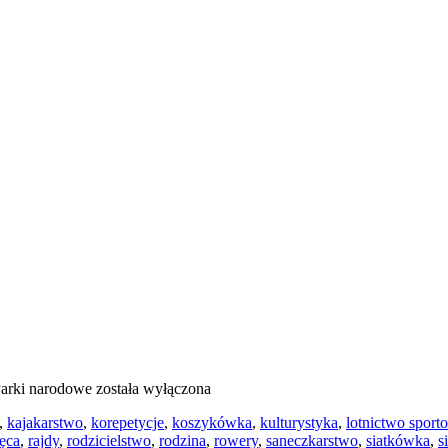
arki narodowe
została wyłączona
,
kajakarstwo
,
korepetycje
,
koszykówka
,
kulturystyka
,
lotnictwo sport
ięca
,
rajdy
,
rodzicielstwo
,
rodzina
,
rowery
,
saneczkarstwo
,
siatkówka
,
s