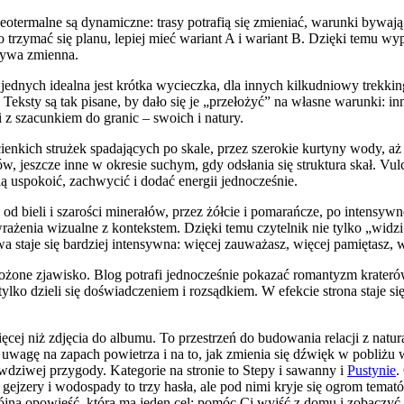
eotermalne są dynamiczne: trasy potrafią się zmieniać, warunki bywają
rzymać się planu, lepiej mieć wariant A i wariant B. Dzięki temu wypr
 bywa zmienna.
ednych idealna jest krótka wycieczka, dla innych kilkudniowy trekking.
Teksty są tak pisane, by dało się je „przełożyć” na własne warunki: in
 z szacunkiem do granic – swoich i natury.
kich strużek spadających po skale, przez szerokie kurtyny wody, aż p
w, jeszcze inne w okresie suchym, gdy odsłania się struktura skał. Vul
fią uspokoić, zachwycić i dodać energii jednocześnie.
 od bieli i szarości minerałów, przez żółcie i pomarańcze, po intensywn
rażenia wizualne z kontekstem. Dzięki temu czytelnik nie tylko „widzi
 staje się bardziej intensywna: więcej zauważasz, więcej pamiętasz, 
łożone zjawisko. Blog potrafi jednocześnie pokazać romantyzm kraterów
, tylko dzieli się doświadczeniem i rozsądkiem. W efekcie strona staje
ęcej niż zdjęcia do albumu. To przestrzeń do budowania relacji z naturą
ć uwagę na zapach powietrza i na to, jak zmienia się dźwięk w pobliżu
dziwej przygody. Kategorie na stronie to Stepy i sawanny i
Pustynie
.
gejzery i wodospady to trzy hasła, ale pod nimi kryje się ogrom temató
pójną opowieść, która ma jeden cel: pomóc Ci wyjść z domu i zobaczyć 