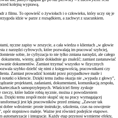
 przed kolejną wyprawą.
dr z filmu. To opowieść o żywiołach i o człowieku, który uczy się je
przygoda idzie w parze z rozsądkiem, a zachwyt z szacunkiem.
tami, ręczne zapisy w zeszycie, a cała wiedza o klientach „w głowie
sta z narzędzi cyfrowych, które pozwalają im pracować szybciej,
omienie sobie, że cyfryzacja to nie tylko zmiana narzędzi, ale całego
o dokumentu, wiemy, gdzie dokładnie go znaleźć; zamiast zastanawiać
ądkowanie dokumentów. Zamiast trzymać wszystko w fizycznych
ozwala szybko dzielić się nimi z księgowością, pracownikami czy
lienta. Zamiast prowadzić kontakt przez przypadkowe maile i
 notatki o kliencie. Dzięki temu żadna okazja nie „wypada z głowy”,
arządzanie projektami, zadaniami, dokumentami, komunikacją zespołu,
 karteczkach samoprzylepnych. Właściciel firmy zyskuje
e rzeczy, które ludzie robią ręcznie, można z powodzeniem
a. Dzięki temu zespół może skupić się na pracy wymagającej
 transformacji jest lęk pracowników przed zmianą: „Zawsze tak
t dobre wdrożenie: proste instrukcje, szkolenia, czas na oswojenie
ć”, opór stopniowo maleje. Ważne jest również podejście etapowe.
 automatyzacje i integracje. Każdy etap przynosi wymierne efekty,