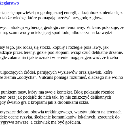
żeglarstwo
aje się opowieścią o geologicznej energii, a krajobraz zmienia się z
, a także wiedzę, które pomagają przeżyć przygodę z głową.
kowych atrakcji wybierają geologiczne fenomeny. Vulcans pokazuje, że
malną, szum wody uciekającej spod lodu, albo cisza na krawędzi
y tego, jak rodzą się stożki, kopuły i rozległe pola lawy, jak
dzące przez tereny, gdzie pod stopami wciąż czuć delikatne drżenie.
agłe załamania i jakie oznaki w terenie mogą sugerować, że trzeba
 bulgoczących źródeł, parujących wyziewów oraz zjawisk, które
 że ziemia „oddycha”. Vulcans pomaga rozumieć, dlaczego nie wolno
.
 punktem trasy, który ma swoje kontekst. Blog pokazuje różnice
, oraz jak podejść do nich tak, by nie zniszczyć delikatnych
 gdy światło gra z kroplami jak z drobinkami szkła.
i dotyczące doboru obuwia trekkingowego, warstw ubioru na terenach
ek: ocenę ryzyka, śledzenie komunikatów lokalnych, szacunek do
a wygrywa zawsze, a człowiek ma być gościem.