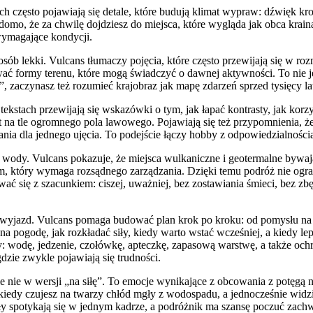
sach często pojawiają się detale, które budują klimat wypraw: dźwięk k
o, że za chwilę dojdziesz do miejsca, które wygląda jak obca kraina.
wymagające kondycji.
osób lekki. Vulcans tłumaczy pojęcia, które często przewijają się w ro
wać formy terenu, które mogą świadczyć o dawnej aktywności. To nie j
”, zaczynasz też rozumieć krajobraz jak mapę zdarzeń sprzed tysięcy la
ekstach przewijają się wskazówki o tym, jak łapać kontrasty, jak korzys
na tle ogromnego pola lawowego. Pojawiają się też przypomnienia, że n
ia dla jednego ujęcia. To podejście łączy hobby z odpowiedzialności
wody. Vulcans pokazuje, że miejsca wulkaniczne i geotermalne bywają 
 który wymaga rozsądnego zarządzania. Dzięki temu podróż nie ogranic
wać się z szacunkiem: ciszej, uważniej, bez zostawiania śmieci, bez zbę
sam wyjazd. Vulcans pomaga budować plan krok po kroku: od pomysłu na
 pogodę, jak rozkładać siły, kiedy warto wstać wcześniej, a kiedy lep
 wodę, jedzenie, czołówkę, apteczkę, zapasową warstwę, a także ochron
gdzie zwykle pojawiają się trudności.
 nie w wersji „na siłę”. To emocje wynikające z obcowania z potęgą nat
; kiedy czujesz na twarzy chłód mgły z wodospadu, a jednocześnie widzi
ioły spotykają się w jednym kadrze, a podróżnik ma szansę poczuć zach