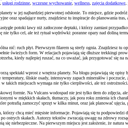
,
usługi rodzinne
,
wczesne wychowanie
,
wellness
,
zajęcia dodatkowe
,
ety w jej najbardziej pierwotnej odsłonie. To miejsce, gdzie podróż st
yjne oraz spadające nurty, znajdziesz tu inspiracje do planowania tras
zastygłe potoki lawy niż zatłoczone deptaki, i którzy zamiast przypad
 nie tylko cel, ale też rytuał wędrówki: poranne opary nad doliną ter
lna nić: ruch płyt. Pierwszym filarem są strefy ognia. Znajdziesz tu opis
łnie świeżych form. W relacjach pojawiają się dłuższe trekkingi prowa
trzeba, kiedy najlepiej ruszać, na co uważać, jak przygotować się na n
worzą spektakl wprost z wnętrza planety. Na blogu pojawiają się opisy
emperatury, śliskie osady, intensywny zapach minerałów i poczucie,
a w takich miejscach wymaga nie tylko cierpliwości, ale też ostrożności
kowej formie. Na Vulcans wodospad nie jest tylko tłem do zdjęcia, ale
mi w miękkich skałach, tłumaczy, jak pora roku zmienia ich charakter
które potrafią zamoczyć sprzęt w kilka minut, oraz jak planować ujęcia,
h, którzy chcą mieć mięsiste informacje. Pojawiają się tu podpowiedz
o ostrych skałach. Autorzy tekstów zwracają uwagę na zdrowy rozsąd
bią się niebezpieczne. Na pierwszym miejscu jest założenie, że natur