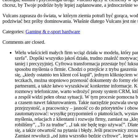
chcesz, by Twoje podróże były lepiej zaplanowane, a jednocześnie w
Vulcans zaprasza do świata, w którym ziemia potrafi być gorąca, woda
podziwiać bez próby dominowania. Właśnie dlatego Vulcans jest nie 
Categories:
Gaming & e-sport hardware
Comments are closed.
Wielu właścicieli małych firm wciąż działa w modelu, który pa
szefa”. Dopóki wszystko jakoś działa, trudno znaleźć motywacj
taniej i precyzyjniej. Cyfrowa transformacja przestaje być luk
sposobu myślenia o firmie. Chodzi o przejście z trybu gaszen
się, „kiedy ostatnio ten klient coś kupił”, jednym kliknięc
teczkach, można stopniowo przenosić dokumenty do formy elek
partnerami, a także łatwo wyszukiwać konkretne informacje. K
rozmowy telefoniczne, warto wdrożyć prosty system CRM, który 
a zespół widzi pełen obraz sytuacji. W tym procesie pomocna 
a czasem nawet fakturowaniem. Takie narzędzie pozwala uwspól
przejrzystość, a pracownicy – jasność co do priorytetów i obo
zautomatyzować: wysyłkę przypomnień o płatnościach, wystawi
myślenia, relacjach z klientami i rozwoju firmy, zamiast na „k
robiliśmy”, „To za trudne”, „I tak nie będę tego używać”. Dlat
się, a także otwartość na pytania i błędy. Jeśli pracownicy zr
Zamiast rewolucji „od jutra wszystko będzie cyfrowe”, lepiej