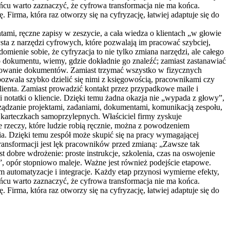
ońcu warto zaznaczyć, że cyfrowa transformacja nie ma końca.
Firma, która raz otworzy się na cyfryzację, łatwiej adaptuje się do
tami, ręczne zapisy w zeszycie, a cała wiedza o klientach „w głowie
sta z narzędzi cyfrowych, które pozwalają im pracować szybciej,
omienie sobie, że cyfryzacja to nie tylko zmiana narzędzi, ale całego
o dokumentu, wiemy, gdzie dokładnie go znaleźć; zamiast zastanawiać
ądkowanie dokumentów. Zamiast trzymać wszystko w fizycznych
ozwala szybko dzielić się nimi z księgowością, pracownikami czy
lienta. Zamiast prowadzić kontakt przez przypadkowe maile i
 notatki o kliencie. Dzięki temu żadna okazja nie „wypada z głowy”,
arządzanie projektami, zadaniami, dokumentami, komunikacją zespołu,
 karteczkach samoprzylepnych. Właściciel firmy zyskuje
e rzeczy, które ludzie robią ręcznie, można z powodzeniem
a. Dzięki temu zespół może skupić się na pracy wymagającej
 transformacji jest lęk pracowników przed zmianą: „Zawsze tak
t dobre wdrożenie: proste instrukcje, szkolenia, czas na oswojenie
ć”, opór stopniowo maleje. Ważne jest również podejście etapowe.
 automatyzacje i integracje. Każdy etap przynosi wymierne efekty,
ońcu warto zaznaczyć, że cyfrowa transformacja nie ma końca.
Firma, która raz otworzy się na cyfryzację, łatwiej adaptuje się do