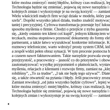
które można zmierzyć: mniej błędów, krótszy czas realizacji, 
Technologia będzie się zmieniać, pojawią się nowe narzędzia i 
kolejnych zmian i wykorzystuje je na swoją korzyść — zamiast b
Wielu właścicieli małych firm wciąż działa w modelu, który pa
szefa”. Dopóki wszystko jakoś działa, trudno znaleźć motywacj
taniej i precyzyjniej. Cyfrowa transformacja przestaje być luk
sposobu myślenia o firmie. Chodzi o przejście z trybu gaszen
się, „kiedy ostatnio ten klient coś kupił”, jednym kliknięc
teczkach, można stopniowo przenosić dokumenty do formy elek
partnerami, a także łatwo wyszukiwać konkretne informacje. K
rozmowy telefoniczne, warto wdrożyć prosty system CRM, który 
a zespół widzi pełen obraz sytuacji. W tym procesie pomocna 
a czasem nawet fakturowaniem. Takie narzędzie pozwala uwspól
przejrzystość, a pracownicy – jasność co do priorytetów i obo
zautomatyzować: wysyłkę przypomnień o płatnościach, wystawi
myślenia, relacjach z klientami i rozwoju firmy, zamiast na „k
robiliśmy”, „To za trudne”, „I tak nie będę tego używać”. Dlat
się, a także otwartość na pytania i błędy. Jeśli pracownicy zr
Zamiast rewolucji „od jutra wszystko będzie cyfrowe”, lepiej
które można zmierzyć: mniej błędów, krótszy czas realizacji, 
Technologia będzie się zmieniać, pojawią się nowe narzędzia i 
kolejnych zmian i wykorzystuje je na swoją korzyść — zamiast b