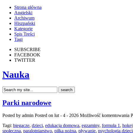
Strona główna
Angielski
Archiwum
Hiszpański
Kategorie
Spis Treści
Tagi
SUBSCRIBE
FACEBOOK
TWITTER
Nauka
Parki narodowe
Posted by admin
Posted on lut - 4 - 2026
Możliwość komentowania
P
Tagi:
biegacze
,
dzieci
,
edukacja domowa
,
egzaminy
,
formuła 1
,
hokej
społeczna
,
paralotniarstwo
,
piłka nożna
,
pływanie
,
psychologia dziec