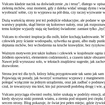
Vulcans kładzie nacisk na doświadczenie „tu i teraz”, dlatego w opi
zielenią mchów, oraz moment, gdy z daleka widać smugę dymu i wiadom
wyobrazić sobie, czy to wyprawa na pół dnia, czy raczej wyzwanie 
Dużą wartością strony jest też podejście edukacyjne, ale podane w sp
warstwy popiołu, skąd bierze się kolorowe naloty, oraz jak rozpozna
temu kolejne wyjazdy stają się bardziej świadome: zamiast tylko „być
Vulcans to również inspiracja dla osób, które kochają kadrowanie. W t
człowiek przy ścianie wodospadu, sylwetka na grani, albo mały punkt 
deptania mchów, bez wchodzenia na kruche krawędzie, bez ryzykowan
Ważnym motywem jest także kultura i człowiek w krajobrazie ognia i 
źródłem opowieści, elementem codzienności, a czasem także obszarem,
Nawet jeśli wyruszasz solo, w tekstach znajdziesz sugestie, jak zacho
dozwolone.
Strona jest też dla tych, którzy lubią przygotowanie tak samo jak 
Pojawiają się porady, jak tworzyć scenariusz wyprawy z marginesem na
polegać wyłącznie na jednym urządzeniu, oraz jak zadbać o podstawy:
czuł, że towarzyszy mu ktoś, kto już przeszedł podobną drogę i wie, 
Vulcans przyciąga również osoby, które szukają w podróży emocji, ale
kiedy słyszysz niski pomruk wiatru, a ziemia pod stopami jest ciepła
sercem strony. Blog pokazuje, że świat jest pełen miejsc, gdzie żyw