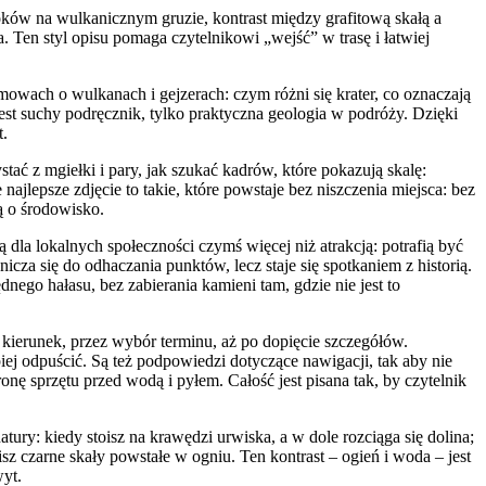
roków na wulkanicznym gruzie, kontrast między grafitową skałą a
 Ten styl opisu pomaga czytelnikowi „wejść” w trasę i łatwiej
zmowach o wulkanach i gejzerach: czym różni się krater, co oznaczają
est suchy podręcznik, tylko praktyczna geologia w podróży. Dzięki
t.
tać z mgiełki i pary, jak szukać kadrów, które pokazują skalę:
ajlepsze zdjęcie to takie, które powstaje bez niszczenia miejsca: bez
ą o środowisko.
dla lokalnych społeczności czymś więcej niż atrakcją: potrafią być
za się do odhaczania punktów, lecz staje się spotkaniem z historią.
dnego hałasu, bez zabierania kamieni tam, gdzie nie jest to
 kierunek, przez wybór terminu, aż po dopięcie szczegółów.
iej odpuścić. Są też podpowiedzi dotyczące nawigacji, tak aby nie
ę sprzętu przed wodą i pyłem. Całość jest pisana tak, by czytelnik
ury: kiedy stoisz na krawędzi urwiska, a w dole rozciąga się dolina;
sz czarne skały powstałe w ogniu. Ten kontrast – ogień i woda – jest
wyt.