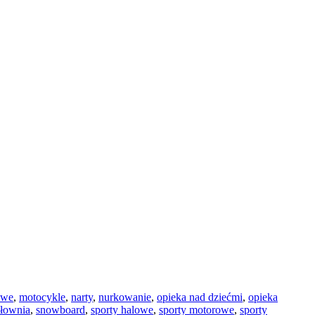
owe
,
motocykle
,
narty
,
nurkowanie
,
opieka nad dziećmi
,
opieka
iłownia
,
snowboard
,
sporty halowe
,
sporty motorowe
,
sporty