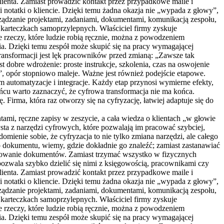
lienta. Zamiast prowadzić kontakt przez przypadkowe maile i
 notatki o kliencie. Dzięki temu żadna okazja nie „wypada z głowy”,
arządzanie projektami, zadaniami, dokumentami, komunikacją zespołu,
 karteczkach samoprzylepnych. Właściciel firmy zyskuje
e rzeczy, które ludzie robią ręcznie, można z powodzeniem
a. Dzięki temu zespół może skupić się na pracy wymagającej
 transformacji jest lęk pracowników przed zmianą: „Zawsze tak
t dobre wdrożenie: proste instrukcje, szkolenia, czas na oswojenie
ć”, opór stopniowo maleje. Ważne jest również podejście etapowe.
 automatyzacje i integracje. Każdy etap przynosi wymierne efekty,
ońcu warto zaznaczyć, że cyfrowa transformacja nie ma końca.
Firma, która raz otworzy się na cyfryzację, łatwiej adaptuje się do
tami, ręczne zapisy w zeszycie, a cała wiedza o klientach „w głowie
sta z narzędzi cyfrowych, które pozwalają im pracować szybciej,
omienie sobie, że cyfryzacja to nie tylko zmiana narzędzi, ale całego
o dokumentu, wiemy, gdzie dokładnie go znaleźć; zamiast zastanawiać
ądkowanie dokumentów. Zamiast trzymać wszystko w fizycznych
ozwala szybko dzielić się nimi z księgowością, pracownikami czy
lienta. Zamiast prowadzić kontakt przez przypadkowe maile i
 notatki o kliencie. Dzięki temu żadna okazja nie „wypada z głowy”,
arządzanie projektami, zadaniami, dokumentami, komunikacją zespołu,
 karteczkach samoprzylepnych. Właściciel firmy zyskuje
e rzeczy, które ludzie robią ręcznie, można z powodzeniem
a. Dzięki temu zespół może skupić się na pracy wymagającej