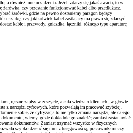
o, a również inne urządzenia. Jeżeli zdarzy się jakaś awaria, to w
się żarówka, czy przestanie funkcjonować kabel albo przedłużacz.
e wybrać żarówki, gdzie na pewno dostaniemy paragon będący
 suszarkę, czy jakikolwiek kabel zasilający ma prawo się zdarzyć
stać kable i przewody, gniazdka, łączniki, różnego typu aparaturę
tami, ręczne zapisy w zeszycie, a cała wiedza o klientach „w głowie
sta z narzędzi cyfrowych, które pozwalają im pracować szybciej,
omienie sobie, że cyfryzacja to nie tylko zmiana narzędzi, ale całego
o dokumentu, wiemy, gdzie dokładnie go znaleźć; zamiast zastanawiać
ądkowanie dokumentów. Zamiast trzymać wszystko w fizycznych
ozwala szybko dzielić się nimi z księgowością, pracownikami czy