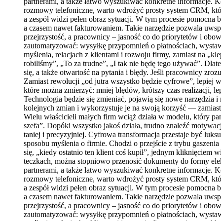
partnerami, a także łatwo wyszukiwać konkretne informacje. K
rozmowy telefoniczne, warto wdrożyć prosty system CRM, który 
a zespół widzi pełen obraz sytuacji. W tym procesie pomocna 
a czasem nawet fakturowaniem. Takie narzędzie pozwala uwspól
przejrzystość, a pracownicy – jasność co do priorytetów i obo
zautomatyzować: wysyłkę przypomnień o płatnościach, wystawi
myślenia, relacjach z klientami i rozwoju firmy, zamiast na „k
robiliśmy”, „To za trudne”, „I tak nie będę tego używać”. Dlat
się, a także otwartość na pytania i błędy. Jeśli pracownicy zr
Zamiast rewolucji „od jutra wszystko będzie cyfrowe”, lepiej
które można zmierzyć: mniej błędów, krótszy czas realizacji, 
Technologia będzie się zmieniać, pojawią się nowe narzędzia i 
kolejnych zmian i wykorzystuje je na swoją korzyść — zamiast b
Wielu właścicieli małych firm wciąż działa w modelu, który pa
szefa”. Dopóki wszystko jakoś działa, trudno znaleźć motywacj
taniej i precyzyjniej. Cyfrowa transformacja przestaje być luk
sposobu myślenia o firmie. Chodzi o przejście z trybu gaszen
się, „kiedy ostatnio ten klient coś kupił”, jednym kliknięc
teczkach, można stopniowo przenosić dokumenty do formy elek
partnerami, a także łatwo wyszukiwać konkretne informacje. K
rozmowy telefoniczne, warto wdrożyć prosty system CRM, który 
a zespół widzi pełen obraz sytuacji. W tym procesie pomocna 
a czasem nawet fakturowaniem. Takie narzędzie pozwala uwspól
przejrzystość, a pracownicy – jasność co do priorytetów i obo
zautomatyzować: wysyłkę przypomnień o płatnościach, wystawi