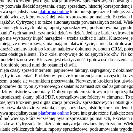
olejnym krokiem jest digitalizacja procesów sprzedażowych i obsługi k
pozwala śledzić zapytania, etapy sprzedaży, historię korespondencji i
bywa specjalistyczna
platforma online
która integruje różne funkcje: z
nić wiedzę, która wcześniej była rozproszona po mailach, Excelach i
wiązków. Cyfryzacja to także automatyzacja powtarzalnych zadań. Wiel
anie cyklicznych faktur, raporty sprzedażowe, podsumowania tygodni
lepaniu” tych samych czynności dzień w dzień. Jedną z barier cyfrowej
ego nie wystarczy kupić narzędzie – trzeba zadbać o ludzi. Kluczowe jes
ozumieją, że nowe rozwiązania mają im ułatwić życie, a nie „kontrolowa
 wdrażać zmiany krok po kroku: najpierw dokumenty, potem CRM, potem
lepsza obsługa klienta. To z kolei motywuje do kolejnych kroków. Na k
modele biznesowe. Kluczem jest elastyczność i gotowość do uczenia się. 
ronić się przed nimi do ostatniej chwili.
mięta czasy sprzed internetu: papierowe faktury, segregatory z dokumen
ę, by to zmieniać. Problem w tym, że konkurencja coraz częściej korzy
susem, a staje się warunkiem przetrwania. Pierwszym krokiem jest uświad
ia pożarów do trybu systemowego działania: zamiast szukać zagubioneg
iem widzimy historię współpracy. Dobrym punktem startowym jest uporz
tronicznej: skany, pliki PDF, uporządkowane foldery w chmurze. To p
olejnym krokiem jest digitalizacja procesów sprzedażowych i obsługi k
pozwala śledzić zapytania, etapy sprzedaży, historię korespondencji i
bywa specjalistyczna
platforma online
która integruje różne funkcje: z
nić wiedzę, która wcześniej była rozproszona po mailach, Excelach i
wiązków. Cyfryzacja to także automatyzacja powtarzalnych zadań. Wiel
anie cyklicznych faktur, raporty sprzedażowe, podsumowania tygodni