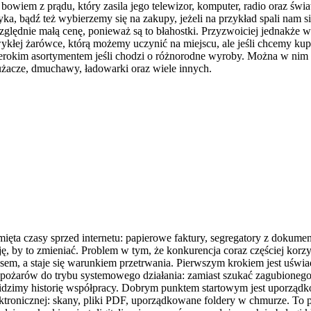
wiem z prądu, który zasila jego telewizor, komputer, radio oraz światł
ryka, bądź też wybierzemy się na zakupy, jeżeli na przykład spali nam 
względnie małą cenę, ponieważ są to błahostki. Przyzwoiciej jednakż
łej żarówce, którą możemy uczynić na miejscu, ale jeśli chcemy kupić
rokim asortymentem jeśli chodzi o różnorodne wyroby. Można w nim do
dłużacze, dmuchawy, ładowarki oraz wiele innych.
mięta czasy sprzed internetu: papierowe faktury, segregatory z dokumen
ę, by to zmieniać. Problem w tym, że konkurencja coraz częściej korzy
susem, a staje się warunkiem przetrwania. Pierwszym krokiem jest uświad
ia pożarów do trybu systemowego działania: zamiast szukać zagubioneg
iem widzimy historię współpracy. Dobrym punktem startowym jest uporz
tronicznej: skany, pliki PDF, uporządkowane foldery w chmurze. To p