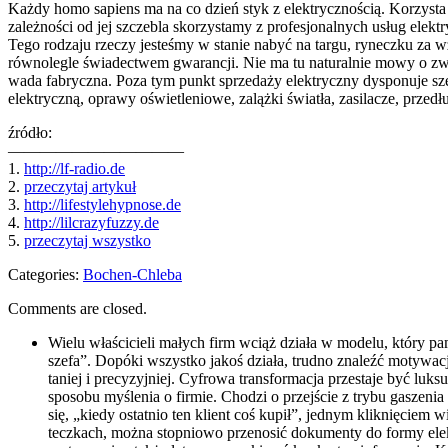
Każdy homo sapiens ma na co dzień styk z elektrycznością. Korzysta bo
zależności od jej szczebla skorzystamy z profesjonalnych usług elekt
Tego rodzaju rzeczy jesteśmy w stanie nabyć na targu, ryneczku za 
równolegle świadectwem gwarancji. Nie ma tu naturalnie mowy o zwyk
wada fabryczna. Poza tym punkt sprzedaży elektryczny dysponuje sze
elektryczną, oprawy oświetleniowe, zalążki światła, zasilacze, prze
źródło:
———————————
1.
http://lf-radio.de
2.
przeczytaj artykuł
3.
http://lifestylehypnose.de
4.
http://lilcrazyfuzzy.de
5.
przeczytaj wszystko
Categories:
Bochen-Chleba
Comments are closed.
Wielu właścicieli małych firm wciąż działa w modelu, który pa
szefa”. Dopóki wszystko jakoś działa, trudno znaleźć motywacj
taniej i precyzyjniej. Cyfrowa transformacja przestaje być luk
sposobu myślenia o firmie. Chodzi o przejście z trybu gaszen
się, „kiedy ostatnio ten klient coś kupił”, jednym kliknięc
teczkach, można stopniowo przenosić dokumenty do formy elek