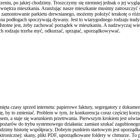
eniu, po jakiej chodzimy. Troszczymy się niemniej jednak o jej wyglą
nętrza mieszkania. Aranżując nasze mieszkanie musimy zatroszczyć s
zamontowanie parkietu drewnianego, możemy położyć terakotę o różnym
a podłogach spoczywają dywany. Jest to wiarygodnego rodzaju tradyc
Istotne jest, żeby zachować porządek w mieszkaniu. A nadzwyczaj wielo
ich rodzaju trzeba myć, odkurzać, sprzątać, uporządkowywać.
mięta czasy sprzed internetu: papierowe faktury, segregatory z dokumen
ę, by to zmieniać. Problem w tym, że konkurencja coraz częściej korzy
susem, a staje się warunkiem przetrwania. Pierwszym krokiem jest uświad
ia pożarów do trybu systemowego działania: zamiast szukać zagubioneg
iem widzimy historię współpracy. Dobrym punktem startowym jest uporz
tronicznej: skany, pliki PDF, uporządkowane foldery w chmurze. To p