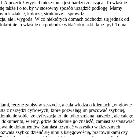
d. A przecież wygląd mieszkania jest bardzo znacząca. To właśnie
ię także i o to, by w stosowny sposób urządzić podłogę. Mamy
 kształcie, kolorze, strukturze – sprawdź
ja, ale i wygoda. W co niektórych domach odchodzi się jednak od
krotnie to właśnie na podłodze widać okruszki, kurz, pył. To na
tami, ręczne zapisy w zeszycie, a cała wiedza o klientach „w głowie
sta z narzędzi cyfrowych, które pozwalają im pracować szybciej,
omienie sobie, że cyfryzacja to nie tylko zmiana narzędzi, ale całego
o dokumentu, wiemy, gdzie dokładnie go znaleźć; zamiast zastanawiać
ądkowanie dokumentów. Zamiast trzymać wszystko w fizycznych
ozwala szybko dzielić się nimi z księgowością, pracownikami czy