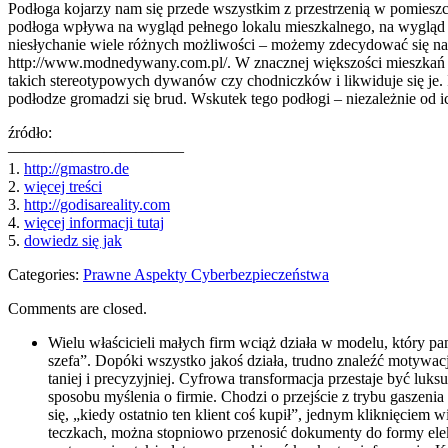
Podłoga kojarzy nam się przede wszystkim z przestrzenią w pomieszcz
podłoga wpływa na wygląd pełnego lokalu mieszkalnego, na wygląd w
niesłychanie wiele różnych możliwości – możemy zdecydować się na 
http://www.modnedywany.com.pl/. W znacznej większości mieszkań n
takich stereotypowych dywanów czy chodniczków i likwiduje się je. 
podłodze gromadzi się brud. Wskutek tego podłogi – niezależnie od 
źródło:
———————————
1.
http://gmastro.de
2.
więcej treści
3.
http://godisareality.com
4.
więcej informacji tutaj
5.
dowiedz się jak
Categories:
Prawne Aspekty Cyberbezpieczeństwa
Comments are closed.
Wielu właścicieli małych firm wciąż działa w modelu, który pa
szefa”. Dopóki wszystko jakoś działa, trudno znaleźć motywacj
taniej i precyzyjniej. Cyfrowa transformacja przestaje być luk
sposobu myślenia o firmie. Chodzi o przejście z trybu gaszen
się, „kiedy ostatnio ten klient coś kupił”, jednym kliknięc
teczkach, można stopniowo przenosić dokumenty do formy elek