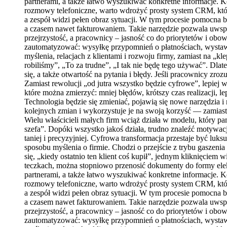
partnerami, a także łatwo wyszukiwać konkretne informacje. K
rozmowy telefoniczne, warto wdrożyć prosty system CRM, który 
a zespół widzi pełen obraz sytuacji. W tym procesie pomocna 
a czasem nawet fakturowaniem. Takie narzędzie pozwala uwspól
przejrzystość, a pracownicy – jasność co do priorytetów i obo
zautomatyzować: wysyłkę przypomnień o płatnościach, wystawi
myślenia, relacjach z klientami i rozwoju firmy, zamiast na „k
robiliśmy”, „To za trudne”, „I tak nie będę tego używać”. Dlat
się, a także otwartość na pytania i błędy. Jeśli pracownicy zr
Zamiast rewolucji „od jutra wszystko będzie cyfrowe”, lepiej
które można zmierzyć: mniej błędów, krótszy czas realizacji, 
Technologia będzie się zmieniać, pojawią się nowe narzędzia i 
kolejnych zmian i wykorzystuje je na swoją korzyść — zamiast b
Wielu właścicieli małych firm wciąż działa w modelu, który pa
szefa”. Dopóki wszystko jakoś działa, trudno znaleźć motywacj
taniej i precyzyjniej. Cyfrowa transformacja przestaje być luk
sposobu myślenia o firmie. Chodzi o przejście z trybu gaszen
się, „kiedy ostatnio ten klient coś kupił”, jednym kliknięc
teczkach, można stopniowo przenosić dokumenty do formy elek
partnerami, a także łatwo wyszukiwać konkretne informacje. K
rozmowy telefoniczne, warto wdrożyć prosty system CRM, który 
a zespół widzi pełen obraz sytuacji. W tym procesie pomocna 
a czasem nawet fakturowaniem. Takie narzędzie pozwala uwspól
przejrzystość, a pracownicy – jasność co do priorytetów i obo
zautomatyzować: wysyłkę przypomnień o płatnościach, wystawi