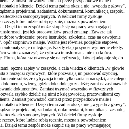
lienta. Zamiast prowadzić kontakt przez przypadkowe maile i
 notatki o kliencie. Dzięki temu żadna okazja nie „wypada z głowy”,
arządzanie projektami, zadaniami, dokumentami, komunikacją zespołu,
 karteczkach samoprzylepnych. Właściciel firmy zyskuje
e rzeczy, które ludzie robią ręcznie, można z powodzeniem
a. Dzięki temu zespół może skupić się na pracy wymagającej
 transformacji jest lęk pracowników przed zmianą: „Zawsze tak
t dobre wdrożenie: proste instrukcje, szkolenia, czas na oswojenie
ć”, opór stopniowo maleje. Ważne jest również podejście etapowe.
 automatyzacje i integracje. Każdy etap przynosi wymierne efekty,
ońcu warto zaznaczyć, że cyfrowa transformacja nie ma końca.
Firma, która raz otworzy się na cyfryzację, łatwiej adaptuje się do
tami, ręczne zapisy w zeszycie, a cała wiedza o klientach „w głowie
sta z narzędzi cyfrowych, które pozwalają im pracować szybciej,
omienie sobie, że cyfryzacja to nie tylko zmiana narzędzi, ale całego
o dokumentu, wiemy, gdzie dokładnie go znaleźć; zamiast zastanawiać
ądkowanie dokumentów. Zamiast trzymać wszystko w fizycznych
ozwala szybko dzielić się nimi z księgowością, pracownikami czy
lienta. Zamiast prowadzić kontakt przez przypadkowe maile i
 notatki o kliencie. Dzięki temu żadna okazja nie „wypada z głowy”,
arządzanie projektami, zadaniami, dokumentami, komunikacją zespołu,
 karteczkach samoprzylepnych. Właściciel firmy zyskuje
e rzeczy, które ludzie robią ręcznie, można z powodzeniem
a. Dzięki temu zespół może skupić się na pracy wymagającej