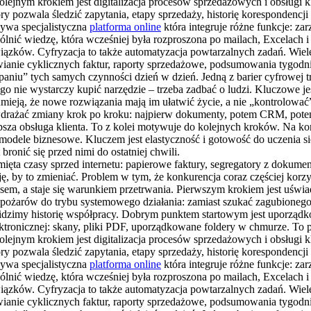
olejnym krokiem jest digitalizacja procesów sprzedażowych i obsługi k
pozwala śledzić zapytania, etapy sprzedaży, historię korespondencji i
bywa specjalistyczna
platforma online
która integruje różne funkcje: z
nić wiedzę, która wcześniej była rozproszona po mailach, Excelach i
wiązków. Cyfryzacja to także automatyzacja powtarzalnych zadań. Wiel
anie cyklicznych faktur, raporty sprzedażowe, podsumowania tygodni
lepaniu” tych samych czynności dzień w dzień. Jedną z barier cyfrowej
ego nie wystarczy kupić narzędzie – trzeba zadbać o ludzi. Kluczowe jes
ozumieją, że nowe rozwiązania mają im ułatwić życie, a nie „kontrolowa
 wdrażać zmiany krok po kroku: najpierw dokumenty, potem CRM, potem
lepsza obsługa klienta. To z kolei motywuje do kolejnych kroków. Na k
modele biznesowe. Kluczem jest elastyczność i gotowość do uczenia się. 
ronić się przed nimi do ostatniej chwili.
mięta czasy sprzed internetu: papierowe faktury, segregatory z dokumen
ę, by to zmieniać. Problem w tym, że konkurencja coraz częściej korzy
susem, a staje się warunkiem przetrwania. Pierwszym krokiem jest uświad
ia pożarów do trybu systemowego działania: zamiast szukać zagubioneg
iem widzimy historię współpracy. Dobrym punktem startowym jest uporz
tronicznej: skany, pliki PDF, uporządkowane foldery w chmurze. To p
olejnym krokiem jest digitalizacja procesów sprzedażowych i obsługi k
pozwala śledzić zapytania, etapy sprzedaży, historię korespondencji i
bywa specjalistyczna
platforma online
która integruje różne funkcje: z
nić wiedzę, która wcześniej była rozproszona po mailach, Excelach i
wiązków. Cyfryzacja to także automatyzacja powtarzalnych zadań. Wiel
anie cyklicznych faktur, raporty sprzedażowe, podsumowania tygodni